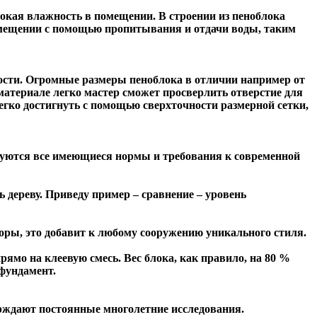
окая влажность в помещении. В строении из пеноблока
омещении с помощью пропитывания и отдачи воды, таким
ости. Огромные размеры пеноблока в отличии например от
материале легко мастер сможет просверлить отверстие для
егко достигнуть с помощью сверхточности размерной сетки,
руются все имеющиеся нормы и требования к современной
 дереву. Приведу пример – сравнение – уровень
зоры, это добавит к любому сооружению уникального стиля.
мо на клеевую смесь. Вес блока, как правило, на 80 %
 фундамент.
ерждают постоянные многолетние исследования.