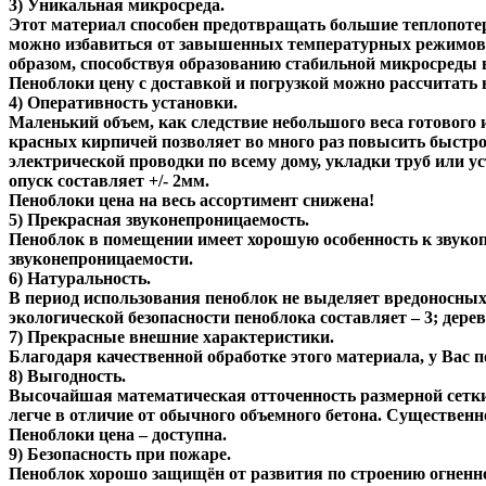
3) Уникальная микросреда.
Этот материал способен предотвращать большие теплопотер
можно избавиться от завышенных температурных режимов в
образом, способствуя образованию стабильной микросреды 
Пеноблоки цену с доставкой и погрузкой можно рассчитать н
4) Оперативность установки.
Маленький объем, как следствие небольшого веса готового
красных кирпичей позволяет во много раз повысить быстро
электрической проводки по всему дому, укладки труб или у
опуск составляет +/- 2мм.
Пеноблоки цена на весь ассортимент снижена!
5) Прекрасная звуконепроницаемость.
Пеноблок в помещении имеет хорошую особенность к звуко
звуконепроницаемости.
6) Натуральность.
В период использования пеноблок не выделяет вредоносных 
экологической безопасности пеноблока составляет – 3; дерев
7) Прекрасные внешние характеристики.
Благодаря качественной обработке этого материала, у Вас
8) Выгодность.
Высочайшая математическая отточенность размерной сетки 
легче в отличие от обычного объемного бетона. Существенн
Пеноблоки цена – доступна.
9) Безопасность при пожаре.
Пеноблок хорошо защищён от развития по строению огненно