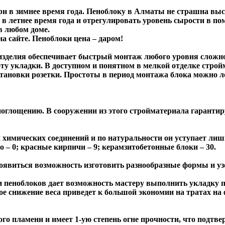
и в зимнее время года. Пеноблоку в Алматы не страшна выс
 летнее время года и отрегулировать уровень сырости в п
в любом доме.
а сайте. Пеноблоки цена – даром!
 изделия обеспечивает быстрый монтаж любого уровня сложн
ту укладки. В доступном и понятном в мелкой отделке строй
становки розетки. Простоты в период монтажа блока можно л
поглощению. В сооружении из этого стройматериала гаранти
химических соединений и по натуральности он уступает лишь
о – 0; красные кирпичи – 9; керамзитобетонные блоки – 30.
 появиться возможность изготовить разнообразные формы и у
пеноблоков дает возможность мастеру выполнить укладку пря
ое снижение веса приведет к большой экономии на тратах на
го пламени и имеет 1-ую степень огне прочности, что подтв